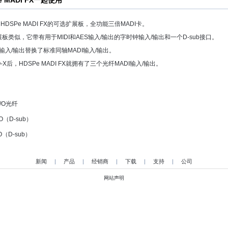
e MADI FX一起使用
是HDSPe MADI FX的可选扩展板，全功能三倍MADI卡。
板类似，它带有用于MIDI和AES输入/输出的字时钟输入/输出和一个D-sub接口。
I输入/输出替换了标准同轴MADI输入/输出。
-X后，HDSPe MADI FX就拥有了三个光纤MADI输入/输出。
 I/O光纤
 I/O（D-sub）
I/O（D-sub）
新闻
|
产品
|
经销商
|
下载
|
支持
|
公司
网站声明