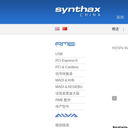
新闻
概述
|
HDSPe MA
USB
PCI Express卡
PCI & Cardbus
信号转换器
MADI & AVB
MADI & AES/EBU
话筒前置放大器
RME 配件
停产型号
模拟线缆