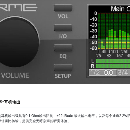
率”耳机输出
耳机输出级具有0.1 Ohm输出阻抗、+22dBude 最大输出电平，以及每个通道2
dB信噪比传输，提供完全无哼杂声的听觉体验。