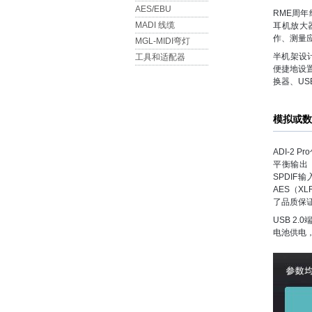
AES/EBU
RME周年
MADI 线缆
耳机放大
作、测量
MGL-MIDI弯灯
半机架设
工具和适配器
便捷地设置
换器、U
模拟或数
ADI-2
平衡输出
SPDIF
AES（X
了品质保
USB 2
电池供电