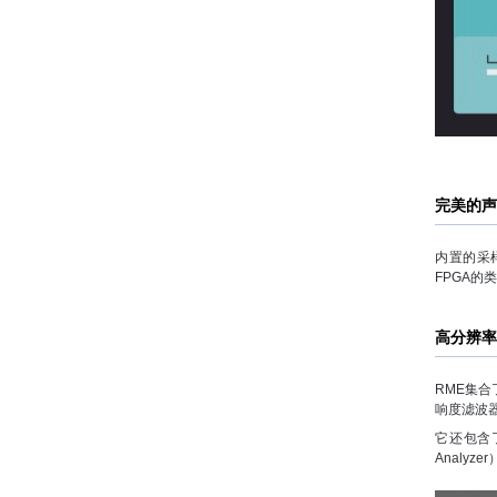
完美的声
内置的采样
FPGA的
高分辨率
RME集
响度滤波器
它还包含
Analy