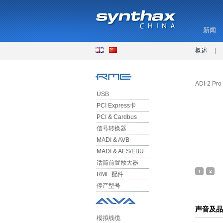
新闻
概述
|
ADI-2 Pro
USB
PCI Express卡
PCI & Cardbus
信号转换器
MADI & AVB
MADI & AES/EBU
话筒前置放大器
RME 配件
停产型号
声音及品
模拟线缆