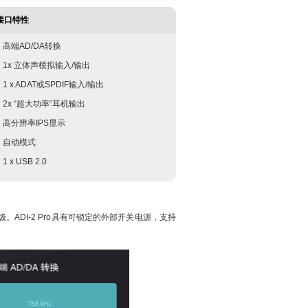
接口特性
高端AD/DA转换
1x 立体声模拟输入/输出
1 x ADAT或SPDIF输入/输出
2x “超大功率“耳机输出
高分辨率IPS显示
自动模式
1 x USB 2.0
。ADI-2 Pro具有可锁定的外部开关电源，支持