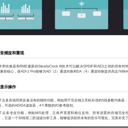
音捕捉和重现
率转换器和RME最新的SteadyClock III技术可以解决SPDIF和AES之间的所
类兼容核心，使ADI-2 Pro能够为AD（2）通道转换和DA（4）通道转换提供高达768k
显示操作
合了众多其他同类设备没有的独特功能，例如用于完全独立耳机补偿的5段参数均衡器，
，可选的AD/DA滤波器，4个离散的I/O参考级别。
了众多专业功能，例如M/S处理、立体声宽度和相位反转、所有设置的存储完全控制等
zer），它是一个30段双二阶滤波分析工具，能够提供前所未有的音乐可视化，完美补充了