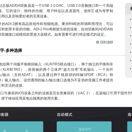
纪念版AD/DA转换器是一个USB 2.0 DAC、USB 2.0音频接口和一个高端
器。它的设计、独特的功能、用户特征以及直观性，使得它成为母带制
应用以及音响爱好者的完美设备。
计的ADI-2拥有高品质组件和智能电路。秉持RME的即插即用理念，可以
和使用丰富的功能。ADI-2 Pro将根据当前的连接，自动切换到AD/DA转
SB音频接口或模拟前置放大器模式。如有需要可进行特定模式的设定。
回到顶部
字-多种选择
 Pro包括两个伺服平衡模拟输入（XLR/TRS联合接口），两个独立的平衡和非
（XLR和TRS），前面板的两个立体声“超大功率”耳机输出，一个光纤
输入/输出（支持ADAT），以及通过辫子线获得的同轴SPDIF（RCA）和
LR）输入/输出。这些通用的输入/输出接口选项为不妥协的音频工作者提供
证和灵活的连接。
.0端口与兼容的iOS设备之间的连接是完全类兼容的（UAC 2），且该端口可用于固件升级
，便于移动应用及电位隔离的使用方案。